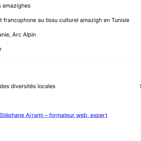
es amazighes
et francophone au tissu culturel amazigh en Tunisie
nie, Arc Alpin
e
es diversités locales
Stéphane Arrami – formateur web, expert