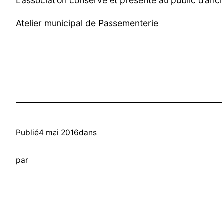
L’association conserve et présente au public d’anc
Atelier municipal de Passementerie
Publié
4 mai 2016
dans
par