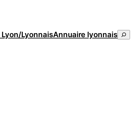
e Lyon/Lyonnais
Annuaire lyonnais
Reche