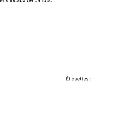
iens locaux de canuts.
Étiquettes :