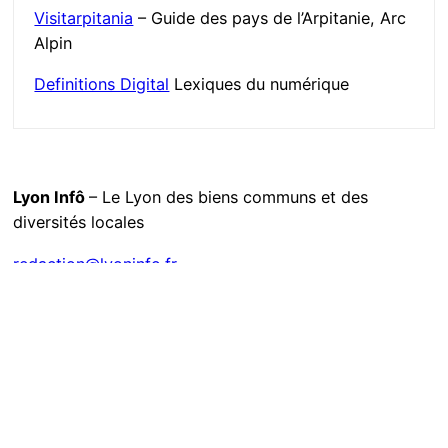
Visitarpitania
– Guide des pays de l’Arpitanie, Arc
Alpin
Definitions Digital
Lexiques du numérique
Lyon Infô
– Le Lyon des biens communs et des
diversités locales
redaction@lyoninfo.fr
Création & Référencement Web à Lyon par
Stéphane
Arrami – formateur web, expert WordPress &
consultant UX/SEO
Suivez-nous