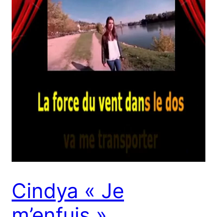
Cindya « Je
m’enfuis »