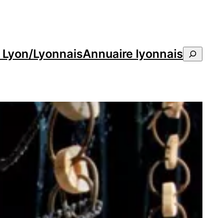
e Lyon/Lyonnais
Annuaire lyonnais
Reche