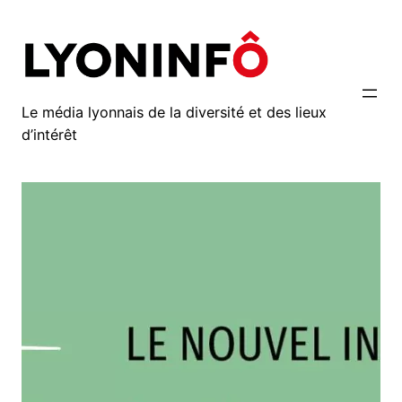
Aller
au
contenu
Le média lyonnais de la diversité et des lieux
d’intérêt