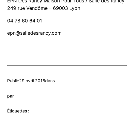
EPN Des Rancy Maison Pour Tous / Salle des Rancy
249 rue Vendôme – 69003 Lyon
04 78 60 64 01
epn@salledesrancy.com
Publié
29 avril 2016
dans
par
Étiquettes :