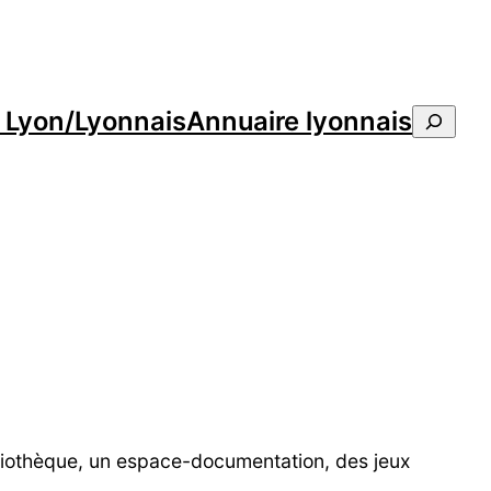
e Lyon/Lyonnais
Annuaire lyonnais
Reche
ibliothèque, un espace-documentation, des jeux