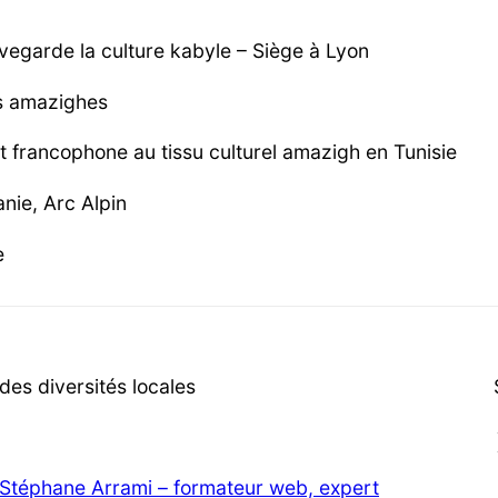
vegarde la culture kabyle – Siège à Lyon
es amazighes
et francophone au tissu culturel amazigh en Tunisie
nie, Arc Alpin
e
es diversités locales
Stéphane Arrami – formateur web, expert