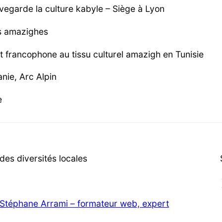
vegarde la culture kabyle – Siège à Lyon
es amazighes
et francophone au tissu culturel amazigh en Tunisie
nie, Arc Alpin
e
es diversités locales
Stéphane Arrami – formateur web, expert