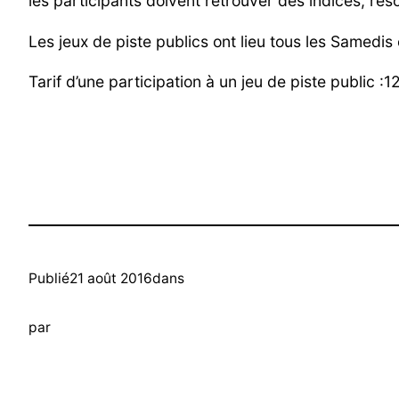
les participants doivent retrouver des indices, rés
Les jeux de piste publics ont lieu tous les Samed
Tarif d’une participation à un jeu de piste public 
Publié
21 août 2016
dans
par