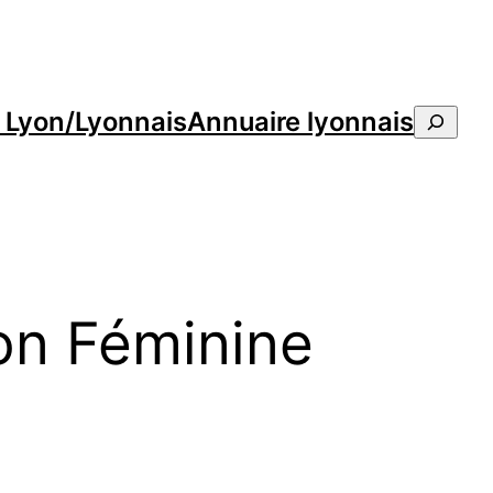
e Lyon/Lyonnais
Annuaire lyonnais
Reche
on Féminine