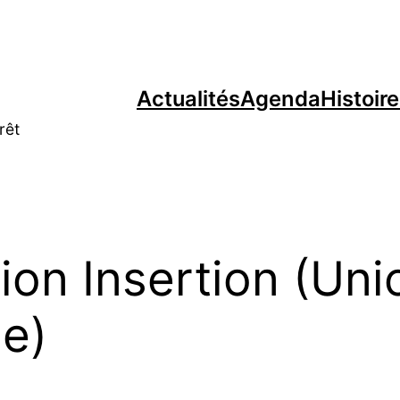
Actualités
Agenda
Histoir
rêt
on Insertion (Uni
le)